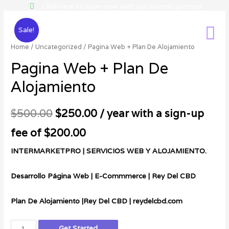
Click here to save now with our current promos
Sale!
Home
/
Uncategorized
/ Pagina Web + Plan De Alojamiento
Pagina Web + Plan De
Alojamiento
$
500.00
$
250.00
/ year with a sign-up
fee of
$
200.00
INTERMARKETPRO | SERVICIOS WEB Y ALOJAMIENTO.
Desarrollo Página Web | E-Commmerce | Rey Del CBD
Plan De Alojamiento |Rey Del CBD | reydelcbd.com
Get Started