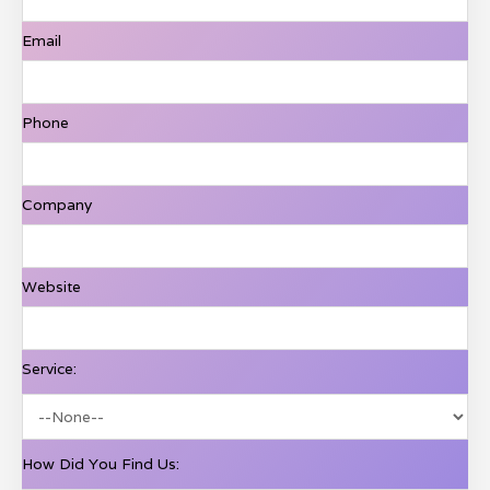
Email
Phone
Company
Website
Service:
How Did You Find Us: